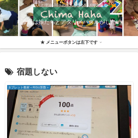
娘3人と理論100％の主人と送る5人6脚の日常
ちま母は娘たちとアタリメパズルがしたい
★ メニューボタンは左下です
宿題しない
タブレット教材＜RISU算数＞