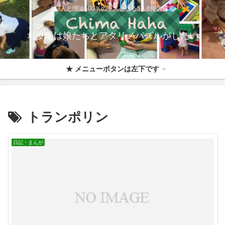
娘3人と理論100％の主人と送る5人6脚の日常
ちま母は娘たちとアタリメパズルがしたい
★ メニューボタンは左下です
トランポリン
日記・まんが