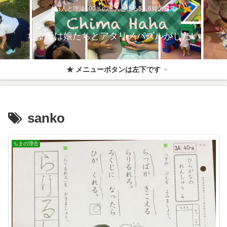
娘3人と理論100％の主人と送る5人6脚の日常
ちま母は娘たちとアタリメパズルがしたい
★ メニューボタンは左下です
sanko
ちまの理念