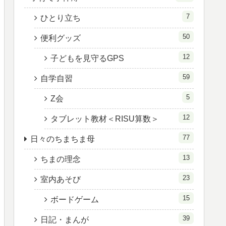
7
ひとり立ち
50
便利グッズ
12
子どもを見守るGPS
59
自学自習
5
Z会
12
タブレット教材＜RISU算数＞
77
日々のちまちま母
13
ちまの理念
23
室内あそび
15
ボードゲーム
39
日記・まんが