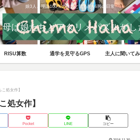
娘3人と理論100％の主人と送る5人6脚の日常
ま母は娘たちとアタリメパズルがし
RISU算数
通学を見守るGPS
主人に聞いてみ
ちこ処女作】
こ処女作】
Pocket
LINE
コピー
2016.11.30