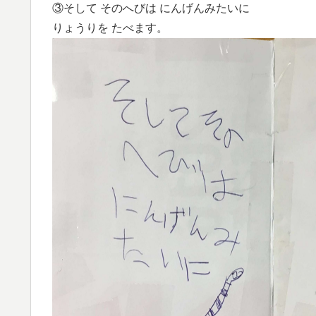
③そして そのへびは にんげんみたいに
りょうりを たべます。