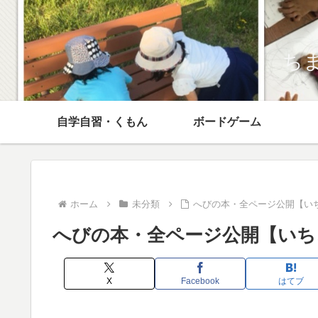
ち
自学自習・くもん
ボードゲーム
ホーム
未分類
へびの本・全ページ公開【い
へびの本・全ページ公開【いち
X
Facebook
はてブ