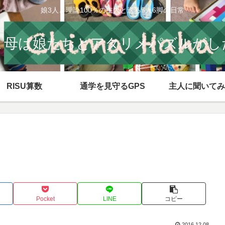
娘3人と理論100％の主人と送る5人6脚の日常
ま母は娘たちとアタリメパズルがし
RISU算数
通学を見守るGPS
主人に聞いてみ
Pocket
LINE
コピー
2016.12.08