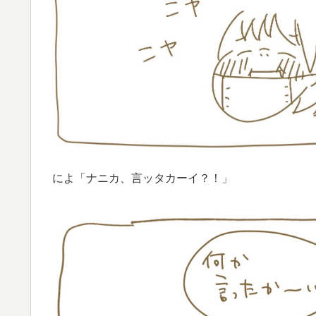
によ「ナニカ、言ッタカーイ？！」