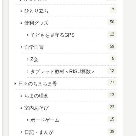
7
ひとり立ち
50
便利グッズ
12
子どもを見守るGPS
59
自学自習
5
Z会
12
タブレット教材＜RISU算数＞
77
日々のちまちま母
13
ちまの理念
23
室内あそび
15
ボードゲーム
39
日記・まんが